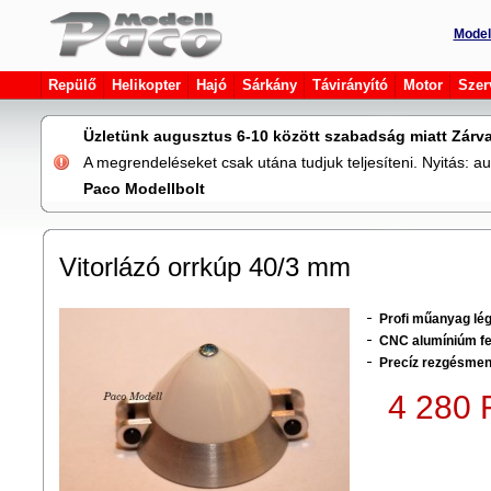
Model
Repülő
Helikopter
Hajó
Sárkány
Távirányító
Motor
Szer
Üzletünk augusztus 6-10 között szabadság miatt Zárva
A megrendeléseket csak utána tudjuk teljesíteni. Nyitás: 
Paco Modellbolt
Vitorlázó orrkúp 40/3 mm
Profi műanyag lé
CNC alumíniúm fe
Precíz rezgésment
4 280 