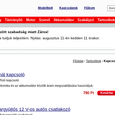
Modellbolt
Kapcsolatok
Fiókom
y
Távirányító
Motor
Szervó
Akkumulátor
Szabályzó
Tartozékok
zött szabadság miatt Zárva!
tudjuk teljesíteni. Nyitás: augusztus 11-én kedden 11 órakor.
Főoldal
›
Tartozékok
›
Kapcso
ál kapcsoló
 Toló kapcsoló
ktronika és az akkumulátor közötti áram megszakítására használjuk.
790 Ft
Kosárba
argyújtós 12 V-os autós csatlakozó