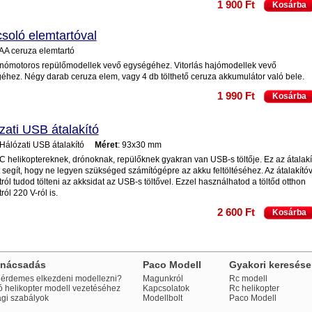
1 900 Ft
Kosárba
soló elemtartóval
 AA ceruza elemtartó
ómotoros repülőmodellek vevő egységéhez. Vitorlás hajómodellek vevő
éhez. Négy darab ceruza elem, vagy 4 db tölthető ceruza akkumulátor való bele.
1 990 Ft
Kosárba
zati USB átalakító
 Hálózati USB átalakító
Méret
: 93x30 mm
RC helikoptereknek, drónoknak, repülőknek gyakran van USB-s töltője. Ez az átalakí
 segít, hogy ne legyen szükséged számítógépre az akku feltöltéséhez. Az átalakítóv
ról tudod tölteni az akksidat az USB-s töltővel. Ezzel használhatod a töltőd otthon
ról 220 V-ról is.
2 600 Ft
Kosárba
anácsadás
Paco Modell
Gyakori keresése
érdemes elkezdeni modellezni?
Magunkról
Rc modell
ó helikopter modell vezetéséhez
Kapcsolatok
Rc helikopter
ági szabályok
Modellbolt
Paco Modell