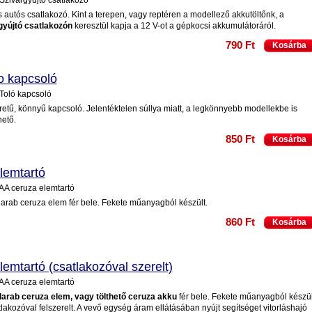
 Szivargyújtó csatlakozó
 autós csatlakozó. Kint a terepen, vagy reptéren a modellező akkutöltőnk, a
gyújtó csatlakozón
keresztül kapja a 12 V-ot a gépkocsi akkumulátoráról.
790 Ft
Kosárba
o kapcsoló
 Toló kapcsoló
retű, könnyű kapcsoló. Jelentéktelen súllya miatt, a legkönnyebb modellekbe is
hető.
850 Ft
Kosárba
lemtartó
 AA ceruza elemtartó
arab ceruza elem fér bele. Fekete műanyagból készült.
860 Ft
Kosárba
lemtartó (csatlakozóval szerelt)
 AA ceruza elemtartó
arab ceruza elem, vagy tölthető ceruza akku
fér bele. Fekete műanyagból készül
lakozóval felszerelt. A vevő egység áram ellátásában nyújt segítséget vitorláshajó