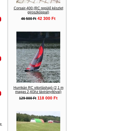
Corsair-400 (RC repülő készlet
giroszkóppal)
42 300 Ft
46 500 Ft
Hurrikán RC vitorláshajó (2,1 m
magas 2,4Ghz távirányítóval)
118 000 Ft
129 000 Ft
t.