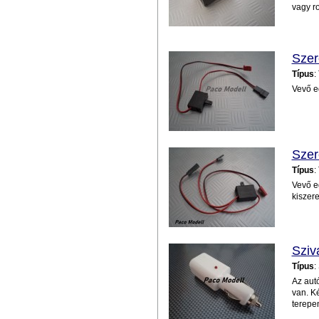
vagy r
Szer
Típus
:
Vevő e
Szer
Típus
:
Vevő e
kiszere
Sziv
Típus
:
Az autó
van. Ké
terepen