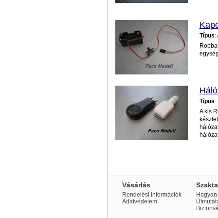
Kapc
Típus
:
Robban
egység
Háló
Típus
:
A kis 
készlet
hálózat
hálózat
Vásárlás
Szakt
Rendelési információk
Hogyan 
Adatvédelem
Útmutat
Biztons