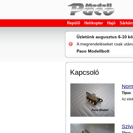
Repülő
Helikopter
Hajó
Sárkán
Üzletünk augusztus 6-10 kö
A megrendeléseket csak utána 
Paco Modellbolt
Kapcsoló
Norm
Típus
:
Az ele
Sziv