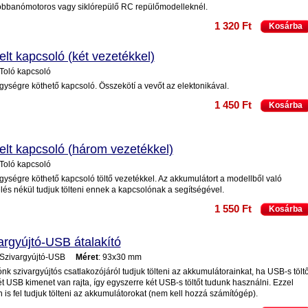
obbanómotoros vagy siklórepülő RC repülőmodelleknél.
1 320 Ft
Kosárba
elt kapcsoló (két vezetékkel)
 Toló kapcsoló
gységre köthető kapcsoló. Összekötí a vevőt az elektonikával.
1 450 Ft
Kosárba
elt kapcsoló (három vezetékkel)
 Toló kapcsoló
gységre köthető kapcsoló töltő vezetékkel. Az akkumulátort a modellből való
lés nékül tudjuk tölteni ennek a kapcsolónak a segítségével.
1 550 Ft
Kosárba
argyújtó-USB átalakító
 Szivargyújtó-USB
Méret
: 93x30 mm
nk szivargyújtós csatlakozójáról tudjuk tölteni az akkumulátorainkat, ha USB-s tölt
t USB kimenet van rajta, így egyszerre két USB-s töltőt tudunk használni. Ezzel
 is fel tudjuk tölteni az akkumulátorokat (nem kell hozzá számítógép).