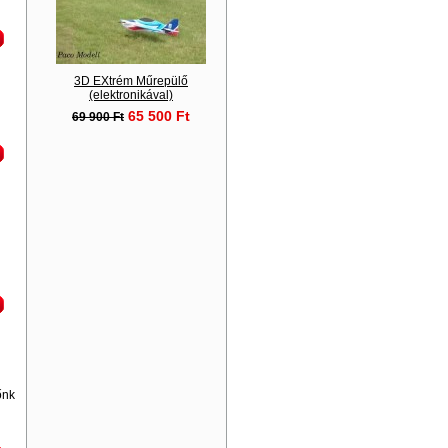
3D EXtrém Műrepülő
(elektronikával)
65 500 Ft
69 900 Ft
őnk