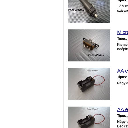
Típus
:
12 V-os
szivar
Micr
Típus
:
Kis mé
beépít
AA e
Típus
:
Négy d
AA e
Típus
:
Négy d
Bec cst