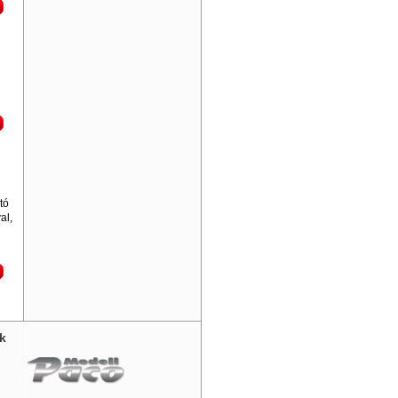
tó
al,
k