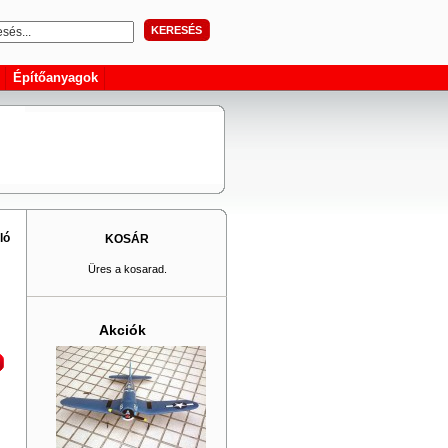
KERESÉS
Építőanyagok
ló
KOSÁR
Üres a kosarad.
Akciók