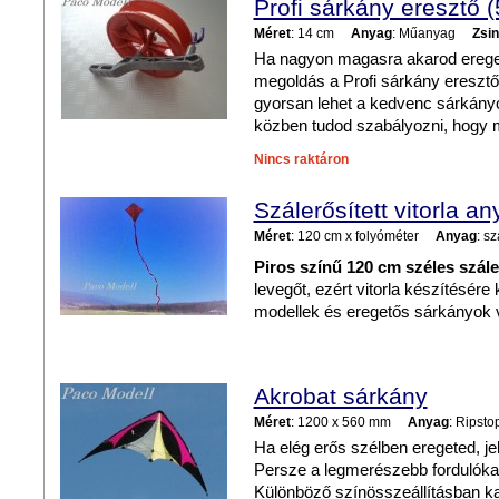
Profi sárkány eresztő (
Méret
: 14 cm
Anyag
: Műanyag
Zsin
Ha nagyon magasra akarod ereget
megoldás a Profi sárkány eresztő
gyorsan lehet a kedvenc sárkányo
közben tudod szabályozni, hogy 
Nincs raktáron
Szálerősített vitorla an
Méret
: 120 cm x folyóméter
Anyag
: sz
Piros színű 120 cm széles szále
levegőt, ezért vitorla készítésére
modellek és eregetős sárkányok v
Akrobat sárkány
Méret
: 1200 x 560 mm
Anyag
: Ripsto
Ha elég erős szélben eregeted, je
Persze a legmerészebb fordulókat
Különböző színösszeállításban k