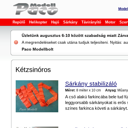
Model
Repülő
Helikopter
Hajó
Sárkány
Távirányító
Motor
Szer
Üzletünk augusztus 6-10 között szabadság miatt Zárva
A megrendeléseket csak utána tudjuk teljesíteni. Nyitás: 
Paco Modellbolt
Kétzsinóros
Sárkány stabilizáló
Méret
: 8 méter x 10 cm
Anyag
: Műan
A cső alakú farkincába bele tud fújn
leggyorsabb sárkányokat is erős 
színes farkinca követi a sárkányt.