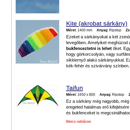
Kite (akrobat sárkány)
Méret
: 1400 mm
Anyag
: Ripstop
Zs
Ezeket a sárkányokat a két zsinó
levegőben. Amelyiket meghúzod arr
bukfenceztetni is lehet
őket. Egy
hogy görkorcsolyán, vagy surfdes
siklóernyő alakú sárkányukkal. Ez 
kék-fehér és szivárvány színben.
Taifun
Méret
: 1650 x 800
Anyag
: Ripstop
Ez a sárkány még nagyobb, még t
eregeted hatalmas erő kifejtésér
és bukfenceket is megcsinálhatod
Nincs raktáron