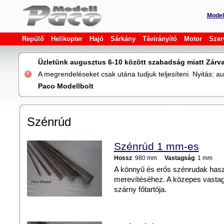
Model
Repülő
Helikopter
Hajó
Sárkány
Távirányító
Motor
Szer
Üzletünk augusztus 6-10 között szabadság miatt Zárva
A megrendeléseket csak utána tudjuk teljesíteni. Nyitás: 
Paco Modellbolt
Szénrúd
Szénrúd 1 mm-es
Hossz
: 980 mm
Vastagság
: 1 mm
A könnyű és erős szénrudak hasz
merevítéséhez. A közepes vastags
szárny főtartója.