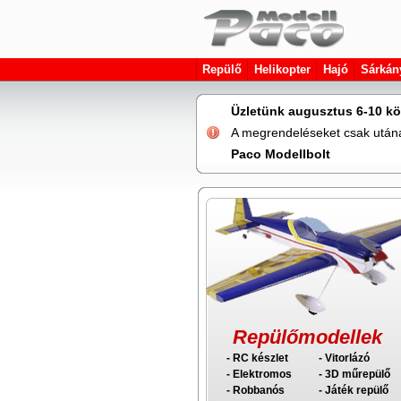
Repülő
Helikopter
Hajó
Sárkán
Üzletünk augusztus 6-10 kö
A megrendeléseket csak utána 
Paco Modellbolt
Repülőmodellek
- RC készlet
- Vitorlázó
- Elektromos
- 3D műrepülő
- Robbanós
- Játék repülő