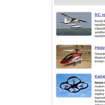
RC re
Kezdő é
repülőm
Választ
vezethet
repülőm
Hogya
Összeáll
Megmutat
követni 
Kamer
Neked i
modern L
annyira 
vagány v
kapcsold
felvétel