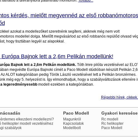
 láthatod a távirányítóra pattintható monitoron.
Tovább...
ntos kérdés, mielőtt megvennéd az első robbanómotoro
őd
cikkel azokat a modellezőket szeretnénk segíteni, akiknek még nem volt
motoros modellel dolga. Mielőtt megvásárlod az első robbanós repülőd olvasd vé
rást, hogy tisztában legyél az alapokkal.
 Európa Bajnok lett a 2,6m Pelikán modellünk!
urópa Bajnok lett a 2,6m Pelikán modellünk.
Tóth Imre pilóta vezetésével az ELO
iában megvédte Európa Bajnoki címét a Paco Modell stúdióban készült Pelikán 2,
 Az ALOT kategóriában pedig Török László vezetésével lett a Pelikán bronzérmes.
nk még egy 5. helyezést is. Így elmondhatjuk, hogy a szabályváltozások ellenére 
 a legeredményesebb
modell ezekben a kategóriákban.
Régebbi hírek, cikkek.
anácsadás
Paco Modell
Gyakori keresése
érdemes elkezdeni modellezni?
Magunkról
Rc modell
ó helikopter modell vezetéséhez
Kapcsolatok
Rc helikopter
ági szabályok
Modellbolt
Paco Modell