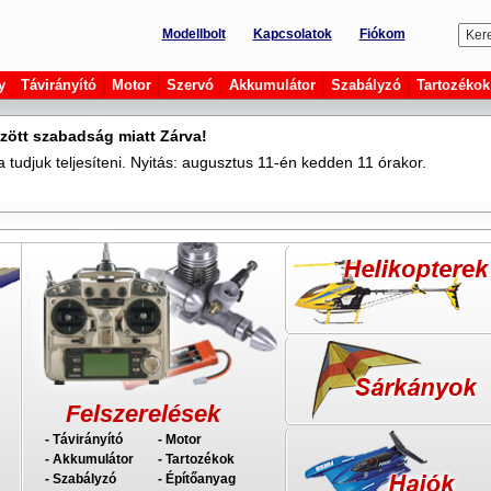
Modellbolt
Kapcsolatok
Fiókom
y
Távirányító
Motor
Szervó
Akkumulátor
Szabályzó
Tartozékok
zött szabadság miatt Zárva!
tudjuk teljesíteni. Nyitás: augusztus 11-én kedden 11 órakor.
Felszerelések
- Távirányító
- Motor
- Akkumulátor
- Tartozékok
- Szabályzó
- Építőanyag