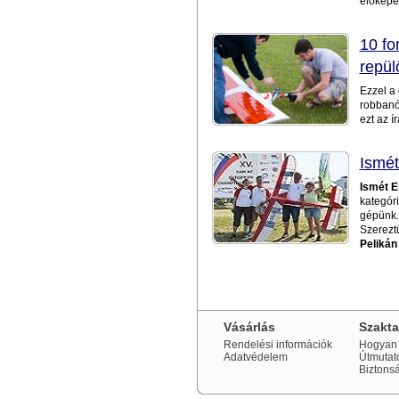
élőképet
10 fo
repül
Ezzel a 
robbanó
ezt az í
Ismét
Ismét E
kategór
gépünk.
Szereztü
Pelikán
Vásárlás
Szakt
Rendelési információk
Hogyan 
Adatvédelem
Útmutat
Biztons