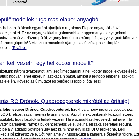
- Szervó
pülőmodellek rugalmas elapor anyagból
s hobbi pilótáknak egyaránt ajánljuk a rugalmas Elapor anyagból készült
odelljeinket. Ez az anyag sokkal rugalmasabb a hagyományos anyagoknál.
hatsz karcsú vitorlázórepülőt, vagány lendületes műrepülőt, vagy nyugodt könnyen
ő trénergépet is! A
víz szerelmeseinek ajánljuk az úszótalpas hidroplán
odellt.
Tovább..
n kell vezetni egy helikopter modellt?
ítottunk három gyakorlatot, ami segít megtanulni a helikopter modellek vezetését.
juk hogyan lehet elkerülni azokat a hibákat, amiket a legtöbb ember el szokott
az elején. Kövesd az útmutatót és belőled is jobb pilóta lesz!
ás RC Drónok, Quadrocopterek mikrótól az óriásig!
s lehet szuper Drónod, Quadrocoptered.
Ezekhez a négy motoros csodákhoz,
CD kijelzős, zavar mentes távirányító jár. A profi elektronikának köszönhetően,
stabilak, hogy kezdők is tudják vezetni. Ha a száguldást kedveled, hát rajta! Ha
agy, bármelyik irányba bukfencezhetsz vele. De, ha éjszaka szeretnél repülni,
 be a világítást! Sötétben úgy néz ki, mintha egy igazi UFO repkedne. Légi
eket is készíthetsz vele. Sőt, van amelyik visszaküldi a kamera élőképét a földre. Ezt