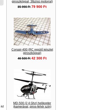
giroszkóppal, 3fázisú motorral)
79 900 Ft
85 990 Ft
Corsair-400 (RC repülő készlet
giroszkóppal)
42 300 Ft
46 500 Ft
MD-500 (2,4 Ghz) helikopter
 az
(kamerával, piros-fehér szín)