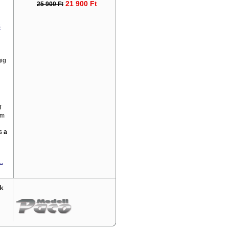
21 900 Ft
25 900 Ft
s
gig
T
6m
is
a
..
k