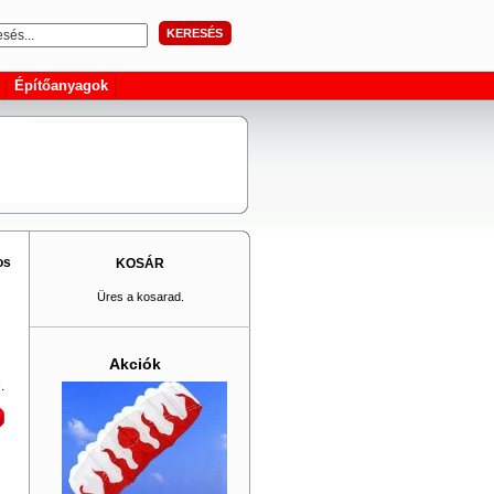
KERESÉS
Építőanyagok
os
KOSÁR
Üres a kosarad.
Akciók
e.