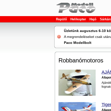
Repülő
Helikopter
Hajó
Sárkán
Üzletünk augusztus 6-10 kö
A megrendeléseket csak utána 
Paco Modellbolt
Robbanómotoros
AJÁ
Állapo
Ajándé
fognak
Tige
Állapo