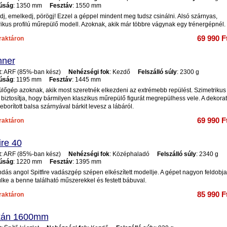
úság
: 1350 mm
Fesztáv
: 1550 mm
j, emelkedj, pörögj! Ezzel a géppel mindent meg tudsz csinálni. Alsó szárnyas,
rikus profilú műrepülő modell. Azoknak, akik már többre vágynak egy trénergépnél.
69 990 F
raktáron
nner
t
: ARF (85%-ban kész)
Nehézségi fok
: Kezdő
Felszálló súly
: 2300 g
úság
: 1195 mm
Fesztáv
: 1445 mm
lőgép azoknak, akik most szeretnék elkezdeni az extrémebb repülést. Szimetrikus
a biztosítja, hogy bármilyen klaszikus műrepülő figurát megrepülhess vele. A dekorati
eborított balsa szárnyával bárkit levesz a lábáról.
69 990 F
raktáron
ire 40
t
: ARF (85%-ban kész)
Nehézségi fok
: Középhaladó
Felszálló súly
: 2340 g
úság
: 1220 mm
Fesztáv
: 1395 mm
ndás angol Spitfire vadászgép szépen elkészített modellje. A gépet nagyon feldobja
ülke a benne található műszerekkel és festett bábuval.
85 990 F
raktáron
kán 1600mm