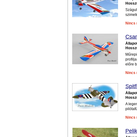
Hossz
Száguld
szimet
Nincs 
Csa
Állapo
Hossz
Műrepü
profilj
előre b
Nincs 
Spitf
Állapo
Hossz
A lege
pilótaf
Nincs 
Peli