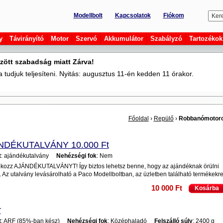
Modellbolt
Kapcsolatok
Fiókom
y
Távirányító
Motor
Szervó
Akkumulátor
Szabályzó
Tartozékok
zött szabadság miatt Zárva!
tudjuk teljesíteni. Nyitás: augusztus 11-én kedden 11 órakor.
Főoldal
›
Repülő
›
Robbanómotor
NDÉKUTALVÁNY 10.000 Ft
t
: ajándékutalvány
Nehézségi fok
: Nem
kozz AJÁNDÉKUTALVÁNYT! Így biztos lehetsz benne, hogy az ajándéknak örülni
. Az utalvány levásárolható a Paco Modellboltban, az üzletben található termékekr
10 000 Ft
Kosárba
r
t
: ARF (85%-ban kész)
Nehézségi fok
: Középhaladó
Felszálló súly
: 2400 g