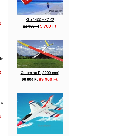
Kite 1400 AKCIÓ!
t
9 700 Ft
12 900 Ft
v,
t
Geromino E (3000 mm)
89 900 Ft
99 900 Ft
 a
t