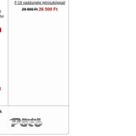
F-16 vadászgép /giroszkóppal/
26 500 Ft
29 900 Ft
l
lvi
t
k