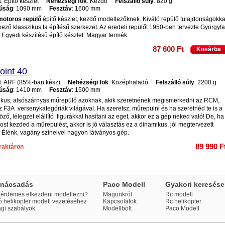
t
: Építő készlet
Nehézségi fok
: Kezdő
Felszálló súly
: 820 g
úság
: 1090 mm
Fesztáv
: 1600 mm
motoros repülő
építő készlet, kezdő modellezőknek. Kiváló repülő tulajdonságokka
ező klasszikus fa építésű szerkezet. Az eredeti repülőt 1950-ben tervezte Györgyfa
 Egyedi készítésű építő készlet. Magyar termék.
87 600 Ft
Kosárba
oint 40
t
: ARF (85%-ban kész)
Nehézségi fok
: Középhaladó
Felszálló súly
: 2200 g
úság
: 1410 mm
Fesztáv
: 1500 mm
ikus, alsószárnyas műrepülő azoknak, akik szeretnének megismerkedni az RCM,
z F3A versenykategóriák világával. Ha szeretsz, műrepülni és ha szeretnéd te is a
ző, lélegzet elállító figurákkal hasítani az eget, akkor ez a gép neked való! De, ha
st kezded a műrepülést, akkor is jó választás ez a dinamikus, jól megtervezett
. Élénk, vagány színeivel nagyon látványos gép.
89 990 F
raktáron
anácsadás
Paco Modell
Gyakori keresése
érdemes elkezdeni modellezni?
Magunkról
Rc modell
ó helikopter modell vezetéséhez
Kapcsolatok
Rc helikopter
ági szabályok
Modellbolt
Paco Modell