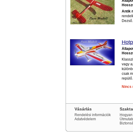
Állapo
Hossz
Antik 
rendelk
Dezső.
Hotp
Állapo
Hossz
Klassz
vagy a
különbö
csak mo
repülő
Nincs 
Vásárlás
Szakt
Rendelési információk
Hogyan 
Adatvédelem
Útmutat
Biztons