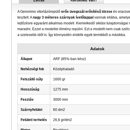
Leírás
Kérdésed van?
A Geronimo vitorlázórepülő
erős üvegszál erősítésű törzse
és oracover
tesztelt. A
nagy 3 méteres szárnyak ívelőlappal
vannak ellátva, amelye
lejtőzésre egyaránt alkalmas modell. Kiemelkedő siklási tulajdonságai 
maradni. Ezzel a modellel élmény repülni. Ezt a modellt nem csak szélcs
a szelesebb időt is. Így könnyedén elsiklik egyik termikből a másikba.
Adatok
Állapot
ARF (85%-ban kész)
Nehézségi fok
Középhaladó
Felszálló súly
1600 gr
Hosszúság
1275 mm
Fesztáv
3000 mm
Szárnyfelület
60 dm2
Felületi terhelés
26,6 gr/dm2