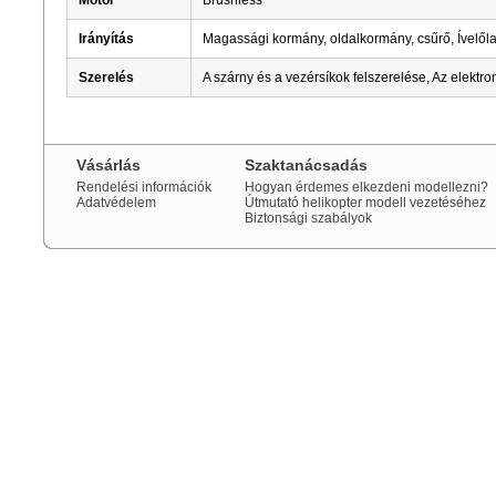
Motor
Brushless
Irányítás
Magassági kormány, oldalkormány, csűrő, Ívelőla
Szerelés
A szárny és a vezérsíkok felszerelése, Az elektro
Vásárlás
Szaktanácsadás
Rendelési információk
Hogyan érdemes elkezdeni modellezni?
Adatvédelem
Útmutató helikopter modell vezetéséhez
Biztonsági szabályok