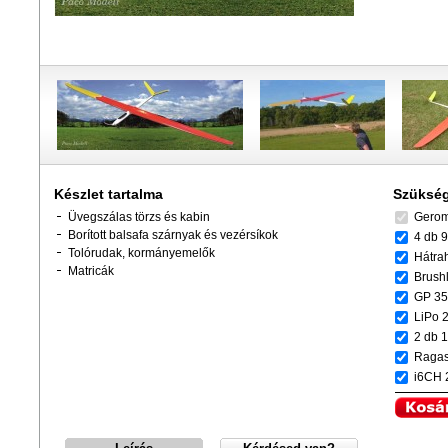
Készlet tartalma
Szükség
Üvegszálas törzs és kabin
Gerom
Borított b
alsafa szárnyak és vezérsíkok
4 db 9
Tolórudak, kormányemelők
Hátrah
Matricák
Brush
GP 354
LiPo 
2 db 1
Ragas
i6CH 2