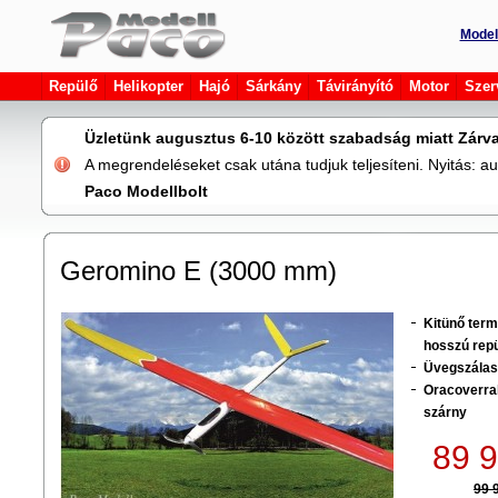
Model
Repülő
Helikopter
Hajó
Sárkány
Távirányító
Motor
Szer
Üzletünk augusztus 6-10 között szabadság miatt Zárva
A megrendeléseket csak utána tudjuk teljesíteni. Nyitás: 
Paco Modellbolt
Geromino E (3000 mm)
Kitünő termi
hosszú repü
Üvegszálas 
Oracoverral
szárny
89 9
99 