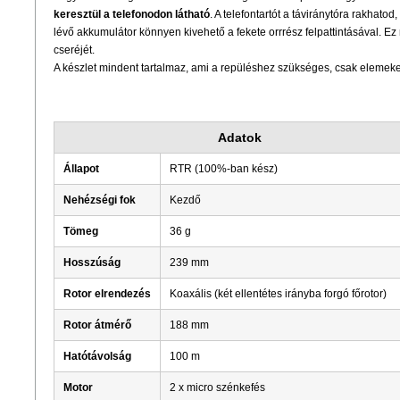
keresztül a telefonodon látható
. A telefontartót a táviránytóra rakhato
lévő akkumulátor könnyen kivehető a fekete orrrész felpattintásával. Ez
cseréjét.
A készlet mindent tartalmaz, ami a repüléshez szükséges, csak elemeket 
Adatok
Állapot
RTR (100%-ban kész)
Nehézségi fok
Kezdő
Tömeg
36 g
Hosszúság
239 mm
Rotor elrendezés
Koaxális (két ellentétes irányba forgó főrotor)
Rotor átmérő
188 mm
Hatótávolság
100 m
Motor
2 x micro szénkefés