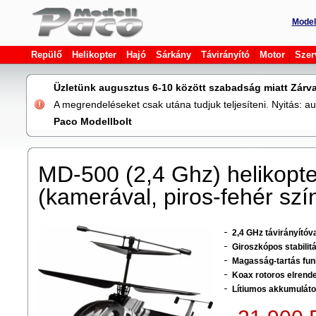
Model
Repülő
Helikopter
Hajó
Sárkány
Távirányító
Motor
Szer
Üzletünk augusztus 6-10 között szabadság miatt Zárva
A megrendeléseket csak utána tudjuk teljesíteni. Nyitás: 
Paco Modellbolt
MD-500 (2,4 Ghz) helikopte
(kamerával, piros-fehér szí
2,4 GHz távirányítóva
Giroszkópos stabilit
Magasság-tartás fun
Koax rotoros elrend
Lítiumos akkumuláto