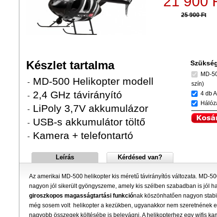
21 900 
25 900 Ft
Készlet tartalma
Szükség
MD-500
MD-500 Helikopter modell
szín)
2,4 GHz távirányító
4 db A
Hálóza
LiPoly 3,7V akkumulázor
USB-s akkumulátor töltő
Kamera + telefontartó
Leírás
Kérdésed van?
Az amerikai MD-500 helikopter kis méretű távirányítós változata.
MD-500 
nagyon jól sikerült gyöngyszeme, amely kis szélben szabadban is jól ha
giroszkopos magasságtartási funkció
nak köszönhatően nagyon stabil.
még sosem volt helikopter a kezükben, ugyanakkor nem szeretnének e
nagyobb összegek költésébe is belevágni. A helikopterhez egy wifis kam