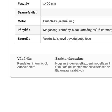
Fesztáv
1400 mm
Szárnyfelület
Motor
Brushless (kefenélküli)
Irányítás
Magassági kormány, oldal-kormány, csűrő-kormány
Szerelés
Vezérsíkok, vevő egység beépítése
Vásárlás
Szaktanácsadás
Rendelési információk
Hogyan érdemes elkezdeni modellezni?
Adatvédelem
Útmutató helikopter modell vezetéséhez
Biztonsági szabályok