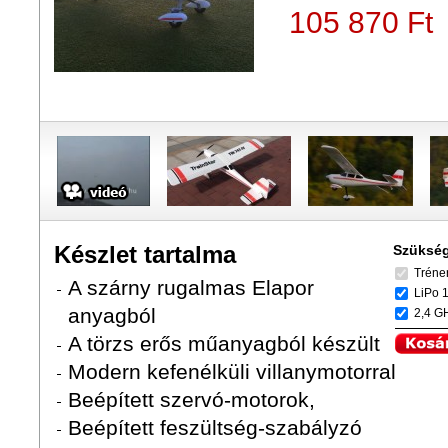
105 870 Ft
Készlet tartalma
Szükség
Tréner 
A szárny rugalmas Elapor
LiPo 1
anyagból
2,4 GHz
A törzs erős műanyagból készült
Modern kefenélküli villanymotorral
Beépített szervó-motorok,
Beépített feszültség-szabályzó