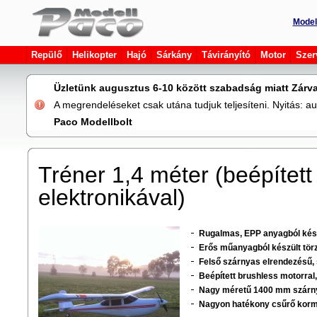
Model
Repülő
Helikopter
Hajó
Sárkány
Távirányító
Motor
Szer
Üzletünk augusztus 6-10 között szabadság miatt Zárva
A megrendeléseket csak utána tudjuk teljesíteni. Nyitás: 
Paco Modellbolt
Tréner 1,4 méter (beépít­ett
elektronikával)
Rugalmas, EPP anyagból kés
Erős műanyagból készült törz
Felső szárnyas elrendezésű, 
Beépített brushless motorral
Nagy méretű 1400 mm szárny
Nagyon hatékony csűrő korm