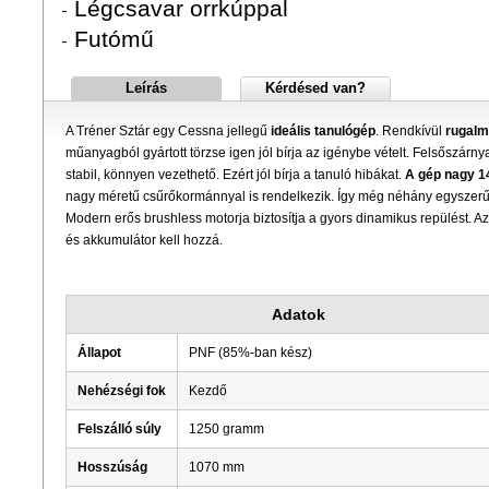
Légcsavar orrkúppal
Futómű
Leírás
Kérdésed van?
A Tréner Sztár egy Cessna jellegű
ideális tanulógép
. Rendkívül
rugalm
műanyagból gyártott törzse igen jól bírja az igénybe vételt. Felsőszárnya
stabil, könnyen vezethető. Ezért jól bírja a tanuló hibákat.
A gép nagy 1
nagy méretű csűrőkormánnyal is rendelkezik. Így még néhány egyszerű m
Modern erős brushless motorja biztosítja a gyors dinamikus repülést. Az
és akkumulátor kell hozzá.
Adatok
Állapot
PNF (85%-ban kész)
Nehézségi fok
Kezdő
Felszálló súly
1250 gramm
Hosszúság
1070 mm