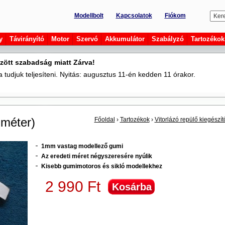
Modellbolt
Kapcsolatok
Fiókom
y
Távirányító
Motor
Szervó
Akkumulátor
Szabályzó
Tartozékok
zött szabadság miatt Zárva!
tudjuk teljesíteni. Nyitás: augusztus 11-én kedden 11 órakor.
 méter)
Főoldal
›
Tartozékok
›
Vitorlázó repülő kiegészít
1mm vastag modellező gumi
Az eredeti méret négyszeresére nyúlik
Kisebb gumimotoros és sikló modellekhez
2 990 Ft
Kosárba