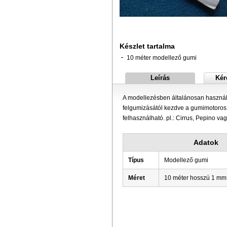
Készlet tartalma
10 méter modellező gumi
Leírás
Kér
A modellezésben általánosan használt
felgumizásától kezdve a gumimotoros r
felhasználható. pl.: Cirrus, Pepino va
Adatok
Típus
Modellező gumi
Méret
10 méter hosszú 1 mm