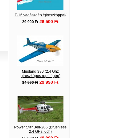
F-16 vadászgép /giroszkóppal/
26 500 Ft
29 900 Ft
n
Mustang 380 (2,4 Ghz
giroszkópos repülőgép)
29 990 Ft
34 990 Ft
Power Star Bell-206 (Brushless
2,4 GHz, 6ch)