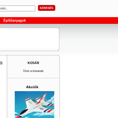
KERESÉS
Építőanyagok
ők
KOSÁR
Üres a kosarad.
Akciók