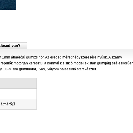
désed van?
 1mm átmérőjű gumizsinór. Az eredeti méret négyszeresére nyúlik. A szárny
epülők motorján keresztül a könnyű kis sikló modellek start gumijáig széleskörűe
gy Gu-Miska gumimotor, Sas, Sólyom balsasikló start készlet.
 átmérőjű