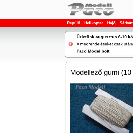
Repülő
Helikopter
Hajó
Sárkán
Üzletünk augusztus 6-10 kö
A megrendeléseket csak utána 
Paco Modellbolt
Modellező gumi (10