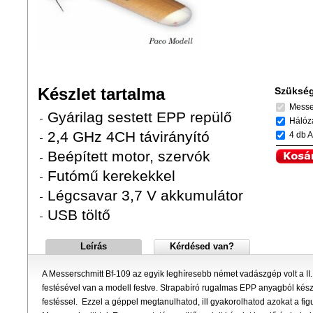
Készlet tartalma
Szükség
Messer
Gyárilag sestett EPP repülő
Hálóza
2,4 GHz 4CH távirányító
4 db A
Beépített motor, szervók
Futómű kerekekkel
Légcsavar 3,7 V akkumulátor
USB töltő
Leírás
Kérdésed van?
A Messerschmitt Bf-109 az egyik leghíresebb német vadászgép volt a II.
festésével van a modell festve. Strapabíró rugalmas EPP anyagból készül
festéssel. Ezzel a géppel megtanulhatod, ill gyakorolhatod azokat a figu