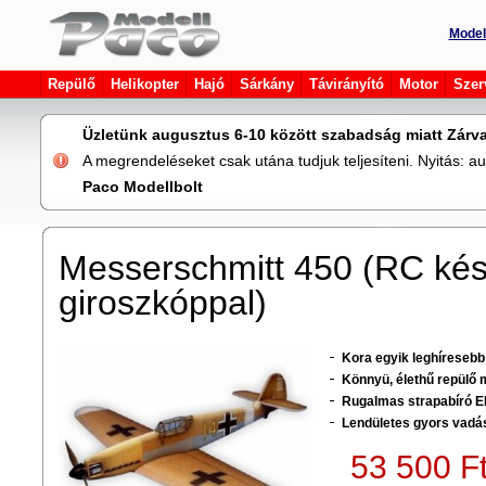
Model
Repülő
Helikopter
Hajó
Sárkány
Távirányító
Motor
Szer
Üzletünk augusztus 6-10 között szabadság miatt Zárva
A megrendeléseket csak utána tudjuk teljesíteni. Nyitás: 
Paco Modellbolt
Messerschmitt 450 (RC kés
giroszkóppal)
Kora egyik leghíresebb
Könnyü, élethű repülő 
Rugalmas strapabíró E
Lendületes gyors vadá
53 500 F