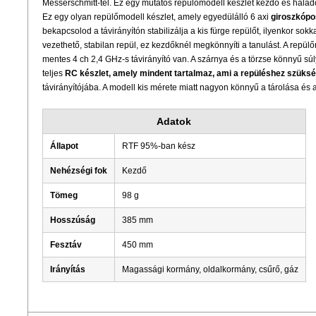
Messerschmitt-tel. Ez egy mutatós repülőmodell készlet kezdő és haladó
Ez egy olyan repülőmodell készlet, amely egyedülálló 6 axi
giroszkópos
bekapcsolod a távirányítón stabilizálja a kis fürge repülőt, ilyenkor so
vezethető, stabilan repül, ez kezdőknél megkönnyíti a tanulást. A repü
mentes 4 ch 2,4 GHz-s távirányító van. A szárnya és a törzse könnyű súl
teljes
RC készlet, amely mindent tartalmaz, ami a repüléshez szüksé
távirányítójába. A modell kis mérete miatt nagyon könnyű a tárolása és a 
Adatok
Állapot
RTF 95%-ban kész
Nehézségi fok
Kezdő
Tömeg
98 g
Hosszúság
385 mm
Fesztáv
450 mm
Irányítás
Magassági kormány, oldalkormány, csűrő, gáz