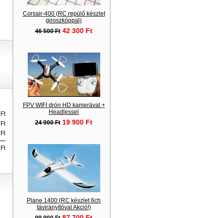
Corsair-400 (RC repülő készlet
giroszkóppal)
42 300 Ft
46 500 Ft
FPV WIFI drón HD kamerával +
Headlessel
Ft
19 900 Ft
24 900 Ft
Ft
Ft
Ft
Plane 1400 (RC készlet 6ch
távirányítóval Akció!)
87 700 Ft