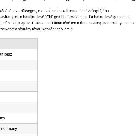
ködéséhez szükséges, csak elemeket kell tenned a távirányítójába.
távirányítót, a hátulján lévő "ON" gombbal. Majd a madár hasán lévő gombot is
t, húzd föl, majd le. Ekkor a madárkán lévő led már nem villog, hanem folyamatosa
zerkezet a távirányítóval. Kezdődhet a játék!
n kész
fés
dalkormány