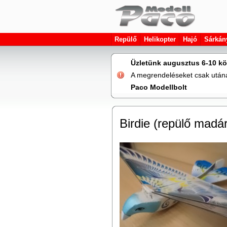
Repülő
Helikopter
Hajó
Sárkán
Üzletünk augusztus 6-10 kö
A megrendeléseket csak utána 
Paco Modellbolt
Birdie (repülő madá