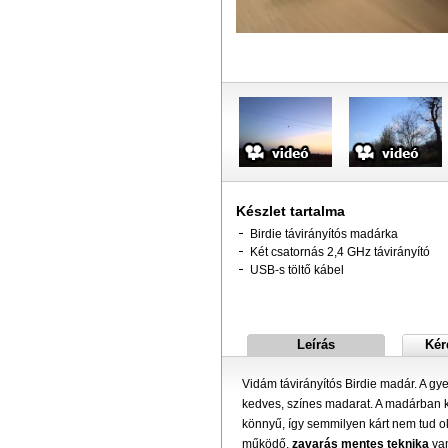
Készlet tartalma
Birdie távirányítós madárka
Két csatornás 2,4 GHz távirányító
USB-s töltő kábel
Leírás
Kér
Vidám távirányítós Birdie madár. A g
kedves, színes madarat. A madárban kic
könnyű, így semmilyen kárt nem tud o
működő,
zavarás mentes teknika
van