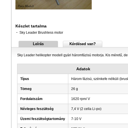
Készlet tartalma
Sky Leader Brushless motor
Leírás
Kérdésed van?
Sky Leader helikopter modell gyári háromfázisú motorja. Kis méretű, de
Adatok
Típus
Három fázisú, szénkefe nélküli (brus
Tömeg
26 g
Fordulatszám
1620 rpm/ V
Névleges feszültség
7,4 V (2 cella Li-po)
Üzemi feszültségtartomány
7-10 V