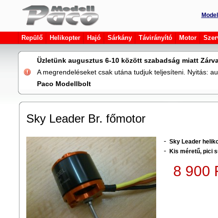
Model
Repülő
Helikopter
Hajó
Sárkány
Távirányító
Motor
Szer
Üzletünk augusztus 6-10 között szabadság miatt Zárva
A megrendeléseket csak utána tudjuk teljesíteni. Nyitás: 
Paco Modellbolt
Sky Leader Br. főmotor
Sky Leader heliko
Kis méretű, pici 
8 900 