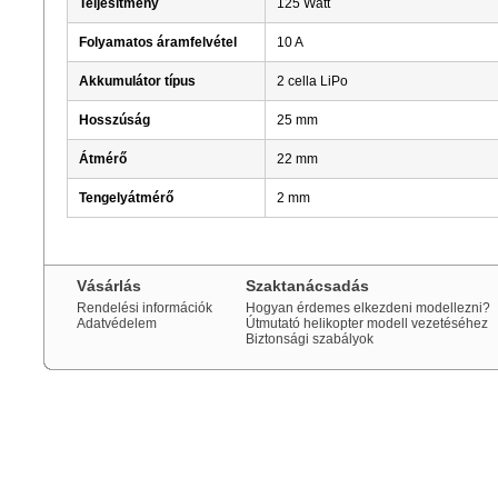
Teljesítmény
125 Watt
Folyamatos áramfelvétel
10 A
Akkumulátor típus
2 cella LiPo
Hosszúság
25 mm
Átmérő
22 mm
Tengelyátmérő
2 mm
Vásárlás
Szaktanácsadás
Rendelési információk
Hogyan érdemes elkezdeni modellezni?
Adatvédelem
Útmutató helikopter modell vezetéséhez
Biztonsági szabályok