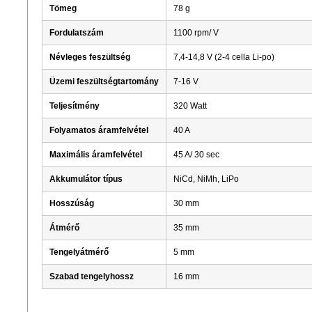
Tömeg
78 g
Fordulatszám
1100 rpm/ V
Névleges feszültség
7,4-14,8 V (2-4 cella Li-po)
Üzemi feszültségtartomány
7-16 V
Teljesítmény
320 Watt
Folyamatos áramfelvétel
40 A
Maximális áramfelvétel
45 A/ 30 sec
Akkumulátor típus
NiCd, NiMh, LiPo
Hosszúság
30 mm
Átmérő
35 mm
Tengelyátmérő
5 mm
Szabad tengelyhossz
16 mm