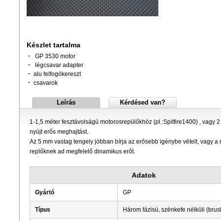
Készlet tartalma
GP 3530 motor
légcsavar adapter
alu felfogókereszt
csavarok
Leírás
Kérdésed van?
1-1,5 méter fesztávolságú motorosrepülőkhöz (pl.:Spitfire1400) , vagy 2 
nyújt erős meghajtást.
Az 5 mm vastag tengely jóbban bírja az erősebb igénybe vételt, vagy a ro
replőknek ad megfelelő dinamikus erőt.
Adatok
Gyártó
GP
Típus
Három fázisú, szénkefe nélküli (brus