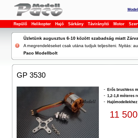
Model
Repülő
Helikopter
Hajó
Sárkány
Távirányító
Motor
Szer
Üzletünk augusztus 6-10 között szabadság miatt Zárva
A megrendeléseket csak utána tudjuk teljesíteni. Nyitás: 
Paco Modellbolt
GP 3530
Erős brushless 
1,2-1,8 méteres 
Hajómodellekhez
11 500