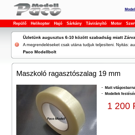
Model
Repülő
Helikopter
Hajó
Sárkány
Távirányító
Motor
Szer
Üzletünk augusztus 6-10 között szabadság miatt Zárva
A megrendeléseket csak utána tudjuk teljesíteni. Nyitás: 
Paco Modellbolt
Maszkoló ragasztószalag 19 mm
Matt világosbarn
Modellek festésén
1 200 