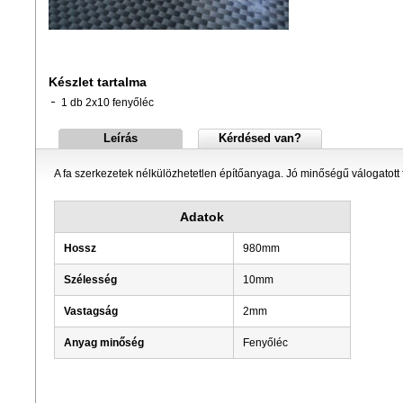
Készlet tartalma
1 db 2x10 fenyőléc
Leírás
Kérdésed van?
A fa szerkezetek nélkülözhetetlen építőanyaga. Jó minőségű válogatott 
Adatok
Hossz
980mm
Szélesség
10mm
Vastagság
2mm
Anyag minőség
Fenyőléc