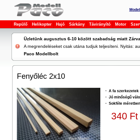
Model
Repülő
Helikopter
Hajó
Sárkány
Távirányító
Motor
Szer
Üzletünk augusztus 6-10 között szabadság miatt Zárva
A megrendeléseket csak utána tudjuk teljesíteni. Nyitás: 
Paco Modellbolt
Fenyőléc 2x10
A fa szerkezetek 
Jó minőségű válog
Sokféle méretben
340 Ft