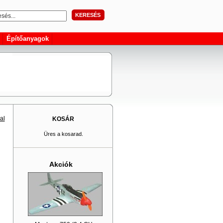
KERESÉS
Építőanyagok
al
KOSÁR
Üres a kosarad.
Akciók