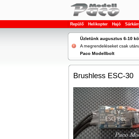
Repülő
Helikopter
Hajó
Sárkán
Üzletünk augusztus 6-10 kö
A megrendeléseket csak utána 
Paco Modellbolt
Brushless ESC-30