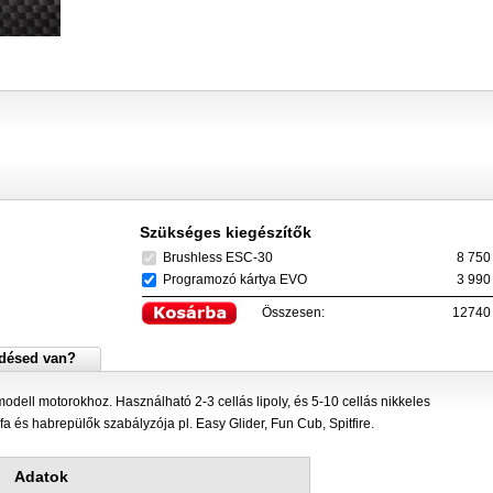
Szükséges kiegészítők
Brushless ESC-30
8 750 
Programozó kártya EVO
3 990 
Összesen:
12740
désed van?
dell motorokhoz. Használható 2-3 cellás lipoly, és 5-10 cellás nikkeles
a és habrepülők szabályzója pl. Easy Glider, Fun Cub, Spitfire.
Adatok