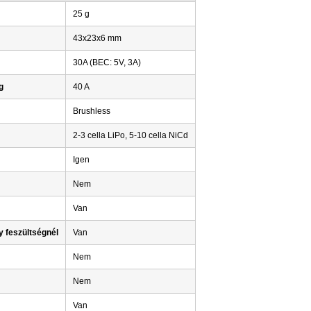
25 g
43x23x6 mm
30A (BEC: 5V, 3A)
g
40 A
Brushless
2-3 cella LiPo, 5-10 cella NiCd
Igen
Nem
Van
 feszültségnél
Van
Nem
Nem
Van