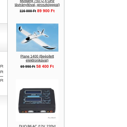
Mustang 750 (2,4 GHz
távirányítóval, giroszkópppal)
89 900 Ft
116 000 Ft
Plane 1400 (Beépített
elektronikával)
58 400 Ft
Ft
69 990 Ft
Ft
Ft
DUO B6 AC /12V, 220V/