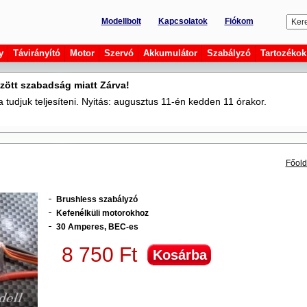
Modellbolt
Kapcsolatok
Fiókom
y
Távirányító
Motor
Szervó
Akkumulátor
Szabályzó
Tartozékok
zött szabadság miatt Zárva!
tudjuk teljesíteni. Nyitás: augusztus 11-én kedden 11 órakor.
Főold
Brushless szabályzó
Kefenélküli motorokhoz
30 Amperes, BEC-es
8 750 Ft
Kosárba