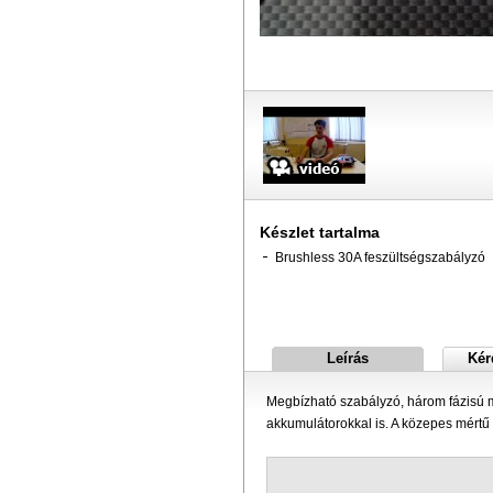
Készlet tartalma
Brushless 30A feszültségszabályzó
Leírás
Kér
Megbízható szabályzó, három fázisú mo
akkumulátorokkal is. A közepes mértű f